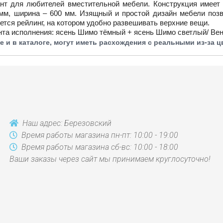
т для любителей вместительной мебели. Конструкция имеет
мм, ширина – 600 мм. Изящный и простой дизайн мебели поз
ется рейлинг, на котором удобно развешивать верхние вещи.
та исполнения: ясень Шимо тёмный + ясень Шимо светлый/ Венг
 и в каталоге, могут иметь расхождения с реальными из-за 
Наш адрес: Березовский
Время работы магазина пн-пт: 10:00 - 19:00
Время работы магазина сб-вс: 10:00 - 18:00
Ваши заказы через сайт мы принимаем круглосуточно!